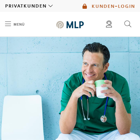
MLP
privatkunden
kunden-login
menü
Inhalt
diese website durchsuchen
mlp berater finden