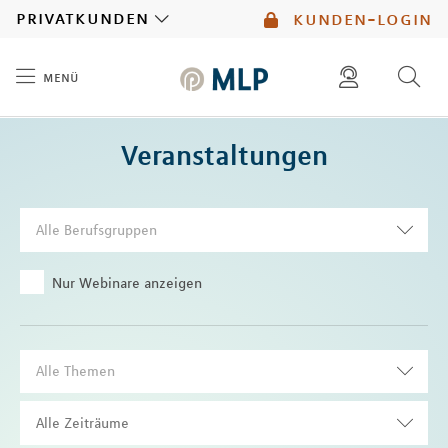
MLP
privatkunden
kunden-login
menü
Inhalt
diese website durchsuchen
Veranstaltungen
mlp berater finden
Alle Berufsgruppen
Nur Webinare anzeigen
Alle Themen