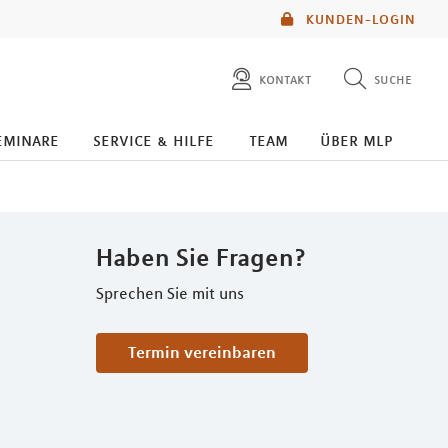
KUNDEN-LOGIN
kontakt
suche
diese website durchsuchen
eminare
service & hilfe
team
über mlp
mlp berater finden
Haben Sie Fragen?
Sprechen Sie mit uns
Termin vereinbaren