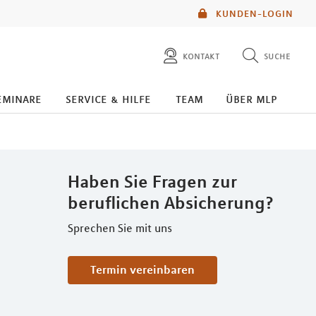
KUNDEN-LOGIN
kontakt
suche
diese website durchsuchen
eminare
service & hilfe
team
über mlp
mlp berater finden
Haben Sie Fragen zur
beruflichen Absicherung?
Sprechen Sie mit uns
Termin vereinbaren