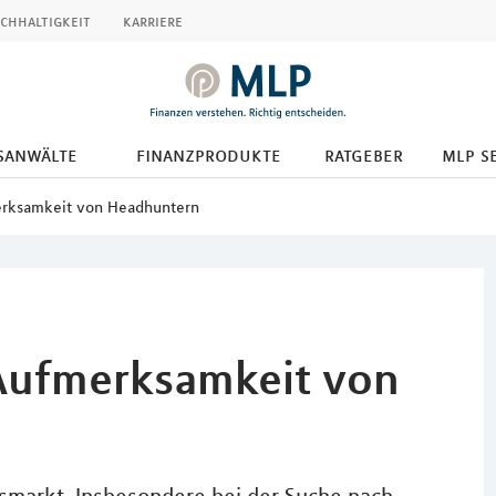
chhaltigkeit
karriere
tsanwälte
finanzprodukte
ratgeber
mlp s
erksamkeit von Headhuntern
 Aufmerksamkeit von