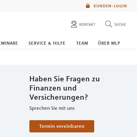
KUNDEN-LOGIN
kontakt
suche
diese website durchsuchen
eminare
service & hilfe
team
über mlp
mlp berater finden
Haben Sie Fragen zu
Finanzen und
Versicherungen?
Sprechen Sie mit uns
Termin vereinbaren