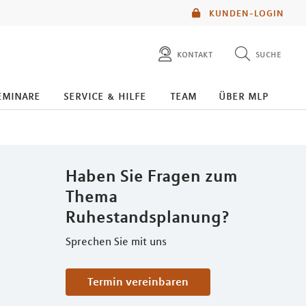
KUNDEN-LOGIN
kontakt
suche
diese website durchsuchen
eminare
service & hilfe
team
über mlp
mlp berater finden
Haben Sie Fragen zum
Thema
Ruhestandsplanung?
Sprechen Sie mit uns
Termin vereinbaren