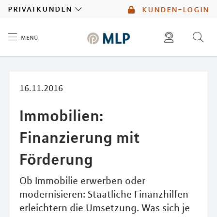
MLP
privatkunden
kunden-login
menü
Inhalt
diese website durchsuchen
mlp berater finden
16.11.2016
Immobilien:
Finanzierung mit
Förderung
Ob Immobilie erwerben oder
modernisieren: Staatliche Finanzhilfen
erleichtern die Umsetzung. Was sich je