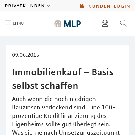
MLP
privatkunden
kunden-login
menü
Inhalt
diese website durchsuchen
mlp berater finden
09.06.2015
Immobilienkauf – Basis
selbst schaffen
Auch wenn die noch niedrigen
Bauzinsen verlockend sind: Eine 100-
prozentige Kreditfinanzierung des
Eigenheims sollte gut überlegt sein.
Was sich je nach Umsetzungszeitpunkt