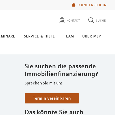
KUNDEN-LOGIN
kontakt
suche
diese website durchsuchen
eminare
service & hilfe
team
über mlp
mlp berater finden
Sie suchen die passende
Immobilienfinanzierung?
Sprechen Sie mit uns
Termin vereinbaren
Das könnte Sie auch