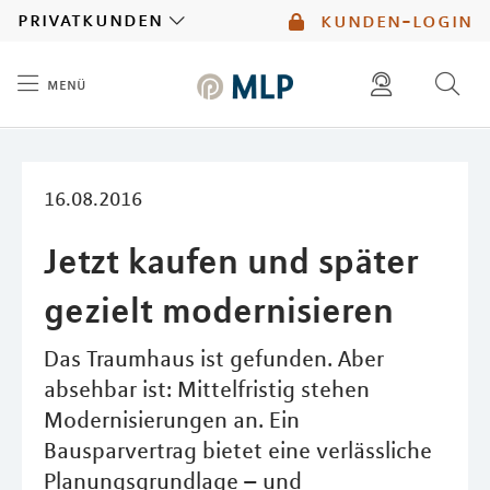
MLP
privatkunden
kunden-login
menü
Inhalt
diese website durchsuchen
mlp berater finden
16.08.2016
Jetzt kaufen und später
gezielt modernisieren
Das Traumhaus ist gefunden. Aber
absehbar ist: Mittelfristig stehen
Modernisierungen an. Ein
Bausparvertrag bietet eine verlässliche
Planungsgrundlage – und