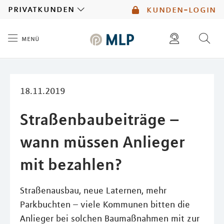
MLP
privatkunden
kunden-login
menü
Inhalt
diese website durchsuchen
mlp berater finden
18.11.2019
Straßenbaubeiträge –
wann müssen Anlieger
mit bezahlen?
Straßenausbau, neue Laternen, mehr
Parkbuchten – viele Kommunen bitten die
Anlieger bei solchen Baumaßnahmen mit zur