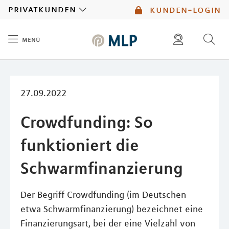
MLP
privatkunden
kunden-login
menü
Inhalt
diese website durchsuchen
mlp berater finden
27.09.2022
Crowdfunding: So
funktioniert die
Schwarmfinanzierung
Der Begriff Crowdfunding (im Deutschen
etwa Schwarmfinanzierung) bezeichnet eine
Finanzierungsart, bei der eine Vielzahl von