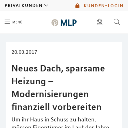
MLP
privatkunden
kunden-login
menü
Inhalt
diese website durchsuchen
mlp berater finden
20.03.2017
Neues Dach, sparsame
Heizung –
Modernisierungen
finanziell vorbereiten
Um ihr Haus in Schuss zu halten,
müssen Eigentümer im Lauf der Jahre